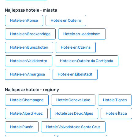
Najlepsze hotele - miasta
Hotele en Ronse
Hotele en Outeiro
Hotele en Breckenridge
Hotele en Leadenham
Hotele en Bunschoten
Hotele en Czerna
Hotele en Valdidentro
Hotele en Outeiro da Cortiçada
Hotele en Amargosa
Hotele en Eibelstadt
Najlepsze hotele - regiony
Hotele Champagne
Hotele Geneva Lake
Hotele Tignes
Hotele Alpe d'Huez
Hotele Les Deux Alpes
Hotele Ítaca
Hotele Pucón
Hotele Voivodato de Santa Cruz