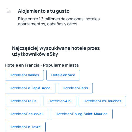
Alojamiento a tu gusto
Elige entre 1.3 millones de opciones: hoteles,
apartamentos, cabañas y otros.
Najczęściej wyszukiwane hotele przez
użytkowników eSky
Hotele en Francia - Popularne miasta
Hotele en Cannes
Hotele en Nice
Hotele en Le Cap d`Agde
Hotele en París
Hotele en Frejus
Hotele en Albi
Hotele en Les Houches
Hotele en Beausoleil
Hotele en Bourg-Saint-Maurice
Hotele en Le Havre