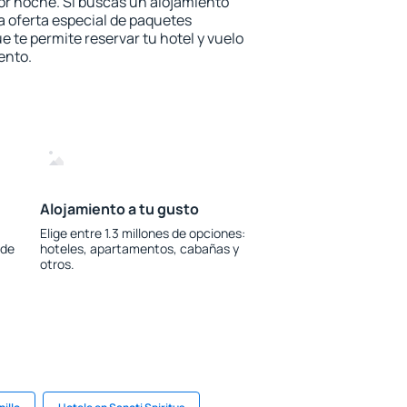
or noche. Si buscas un alojamiento
la oferta especial de paquetes
e te permite reservar tu hotel y vuelo
ento.
Alojamiento a tu gusto
Elige entre 1.3 millones de opciones:
 de
hoteles, apartamentos, cabañas y
otros.