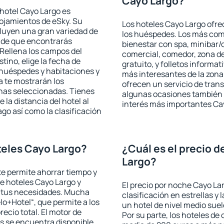
Cayo Largo?
hotel Cayo Largo es
lojamientos de eSky. Su
Los hoteles Cayo Largo ofrec
cluyen una gran variedad de
los huéspedes. Los más comu
a de que encontrarás
bienestar con spa, minibar/c
Rellena los campos del
comercial, comedor, zona d
tino, elige la fecha de
gratuito, y folletos informat
 huéspedes y habitaciones y
más interesantes de la zon
a te mostrarán los
ofrecen un servicio de trans
chas seleccionadas. Tienes
algunas ocasiones también r
 la distancia del hotel al
interés más importantes Ca
ago así como la clasificación
eles Cayo Largo?
¿Cuál es el precio 
Largo?
 te permite ahorrar tiempo y
de hoteles Cayo Largo y
El precio por noche Cayo La
a tus necesidades. Mucha
clasificación en estrellas y
lo+Hotel“, que permite a los
un hotel de nivel medio suel
ecio total. El motor de
Por su parte, los hoteles de
s se encuentra disponible