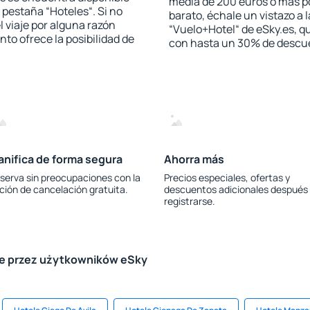
media de 200 euros o más p
a pestaña “Hoteles“. Si no
barato, échale un vistazo a 
l viaje por alguna razón
“Vuelo+Hotel“ de eSky.es, qu
to ofrece la posibilidad de
con hasta un 30% de descu
anifica de forma segura
Ahorra más
serva sin preocupaciones con la
Precios especiales, ofertas y
ción de cancelación gratuita.
descuentos adicionales después
registrarse.
le przez użytkowników eSky