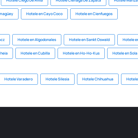
Hotele Ciego De Avila
Hotele Cienaga De Zapata
Hotele Manzan
amagüey
Hotele en Cayo Coco
Hotele en Cienfuegos
acz
Hotele en Algodonales
Hotele en Sankt Oswald
Hotele e
Cheia
Hotele en Cubilla
Hotele en Ho-Ho-Kus
Hotele en Sola
Hotele Varadero
Hotele Silesia
Hotele Chihuahua
Hotele