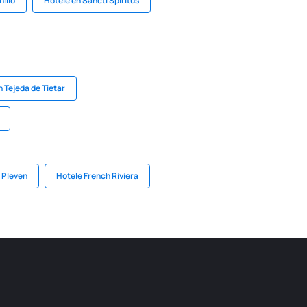
illo
Hotele en Sancti Spiritus
n Tejeda de Tietar
 Pleven
Hotele French Riviera