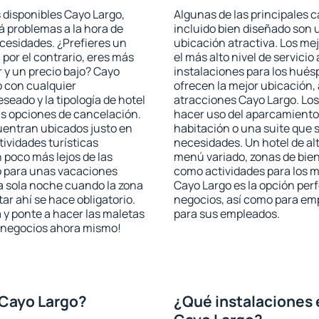
 disponibles Cayo Largo,
Algunas de las principales c
rá problemas a la hora de
incluido bien diseñado son 
ecesidades. ¿Prefieres un
ubicación atractiva. Los me
, por el contrario, eres más
el más alto nivel de servici
 y un precio bajo? Cayo
instalaciones para los huésp
o con cualquier
ofrecen la mejor ubicación, 
seado y la tipología de hotel
atracciones Cayo Largo. Los
as opciones de cancelación.
hacer uso del aparcamiento 
cuentran ubicados justo en
habitación o una suite que 
tividades turísticas
necesidades. Un hotel de al
poco más lejos de las
menú variado, zonas de bien
o para unas vacaciones
como actividades para los m
a sola noche cuando la zona
Cayo Largo es la opción perfe
r ahí se hace obligatorio.
negocios, así como para em
 y ponte a hacer las maletas
para sus empleados.
de negocios ahora mismo!
 Cayo Largo?
¿Qué instalaciones 