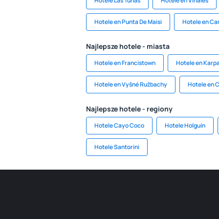
Hotele Las Tunas
Hotele en Vińales
Hotele en Punta De Maisi
Hotele en C
Najlepsze hotele - miasta
Hotele en Francistown
Hotele en Karp
Hotele en Vyšné Ružbachy
Hotele en 
Najlepsze hotele - regiony
Hotele Cayo Coco
Hotele Holguín
Hotele Santorini