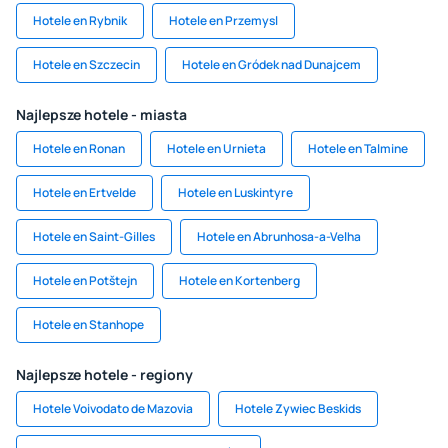
Hotele en Rybnik
Hotele en Przemysl
Hotele en Szczecin
Hotele en Gródek nad Dunajcem
Najlepsze hotele - miasta
Hotele en Ronan
Hotele en Urnieta
Hotele en Talmine
Hotele en Ertvelde
Hotele en Luskintyre
Hotele en Saint-Gilles
Hotele en Abrunhosa-a-Velha
Hotele en Potštejn
Hotele en Kortenberg
Hotele en Stanhope
Najlepsze hotele - regiony
Hotele Voivodato de Mazovia
Hotele Zywiec Beskids