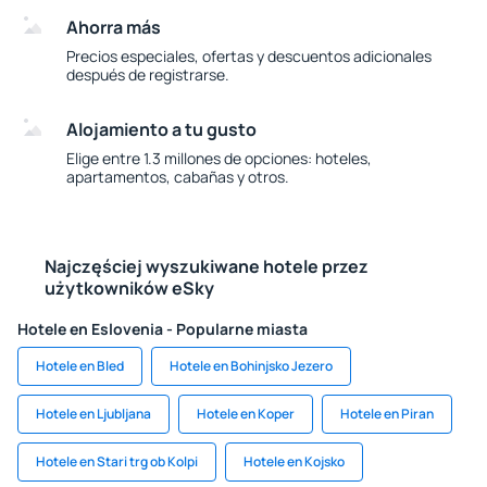
Ahorra más
Precios especiales, ofertas y descuentos adicionales
después de registrarse.
Alojamiento a tu gusto
Elige entre 1.3 millones de opciones: hoteles,
apartamentos, cabañas y otros.
Najczęściej wyszukiwane hotele przez
użytkowników eSky
Hotele en Eslovenia - Popularne miasta
Hotele en Bled
Hotele en Bohinjsko Jezero
Hotele en Ljubljana
Hotele en Koper
Hotele en Piran
Hotele en Stari trg ob Kolpi
Hotele en Kojsko