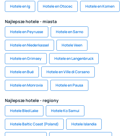
Hotele en Ig
Hotele en Otocec
Hotele en Komen
Najlepsze hotele - miasta
Hotele en Peyrusse
Hotele en Sarno
Hotele en Niederkassel
Hotele Veen
Hotele en Grimsey
Hotele en Langenbruck
Hotele en Bué
Hotele en Ville di Corsano
Hotele en Monrovia
Hotele en Pausa
Najlepsze hotele - regiony
Hotele Bled Lake
Hotele Ko Samui
Hotele Baltic Coast (Poland)
Hotele Islandia