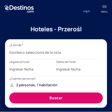
Log in
Menú
Hoteles - Przerośl