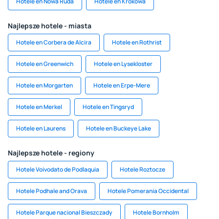
Hotele en Nowa Ruda
Hotele en Krokowa
Najlepsze hotele - miasta
Hotele en Corbera de Alcira
Hotele en Rothrist
Hotele en Greenwich
Hotele en Lysekloster
Hotele en Morgarten
Hotele en Erpe-Mere
Hotele en Merkel
Hotele en Tingsryd
Hotele en Laurens
Hotele en Buckeye Lake
Najlepsze hotele - regiony
Hotele Voivodato de Podlaquia
Hotele Roztocze
Hotele Podhale and Orava
Hotele Pomerania Occidental
Hotele Parque nacional Bieszczady
Hotele Bornholm