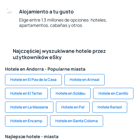
Alojamiento a tu gusto
Elige entre 1.3 millones de opciones: hoteles,
apartamentos, cabañas y otros.
Najczęściej wyszukiwane hotele przez
użytkowników eSky
Hotele en Andorra - Popularne miasta
Hotele en El Pas de la Casa
Hotele en Arinsal
Hotele en El Tarter
Hotele en Soldeu
Hotele en Canillo
Hotele en La Massana
Hotele en Pal
Hotele Ransol
Hotele en Encamp
Hotele en Santa Coloma
Najlepsze hotele - miasta