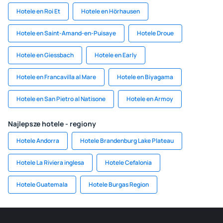
Hotele en Roi Et
Hotele en Hörhausen
Hotele en Saint-Amand-en-Puisaye
Hotele Droue
Hotele en Giessbach
Hotele en Early
Hotele en Francavilla al Mare
Hotele en Biyagama
Hotele en San Pietro al Natisone
Hotele en Armoy
Najlepsze hotele - regiony
Hotele Andorra
Hotele Brandenburg Lake Plateau
Hotele La Riviera inglesa
Hotele Cefalonia
Hotele Guatemala
Hotele Burgas Region