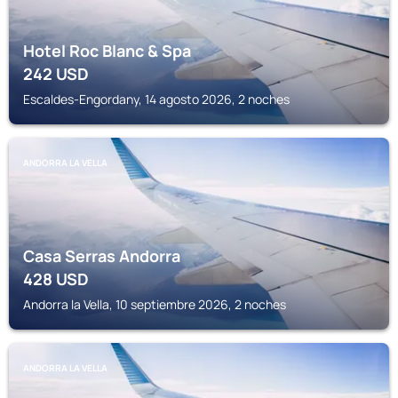
Hotel Roc Blanc & Spa
242
USD
Escaldes-Engordany, 14 agosto 2026, 2 noches
ANDORRA LA VELLA
Casa Serras Andorra
428
USD
Andorra la Vella, 10 septiembre 2026, 2 noches
ANDORRA LA VELLA