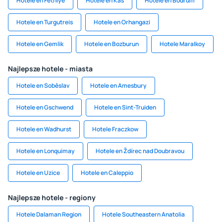
Hotele en Fethiye
Hotele en Kas
Hotele en Bodrum
Hotele en Turgutreis
Hotele en Orhangazi
Hotele en Gemlik
Hotele en Bozburun
Hotele Maralkoy
Najlepsze hotele - miasta
Hotele en Soběslav
Hotele en Amesbury
Hotele en Gschwend
Hotele en Sint-Truiden
Hotele en Wadhurst
Hotele Fraczkow
Hotele en Lonquimay
Hotele en Ždírec nad Doubravou
Hotele en Uzice
Hotele en Caleppio
Najlepsze hotele - regiony
Hotele Dalaman Region
Hotele Southeastern Anatolia