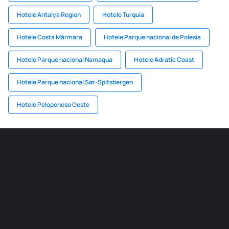
Hotele Antalya Region
Hotele Turquía
Hotele Costa Mármara
Hotele Parque nacional de Polesia
Hotele Parque nacional Namaqua
Hotele Adratic Coast
Hotele Parque nacional Sør-Spitsbergen
Hotele Peloponeso Oeste