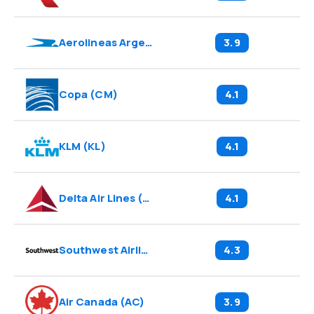
Aerolineas Argentinas
(
AR
)
3.9
Copa
(
CM
)
4.1
KLM
(
KL
)
4.1
Delta Air Lines
(
DL
)
4.1
Southwest Airlines
(
WN
)
4.3
Air Canada
(
AC
)
3.9