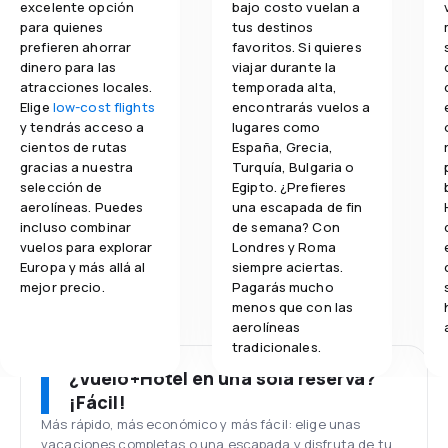
excelente opción
bajo costo vuelan a
para quienes
tus destinos
prefieren ahorrar
favoritos. Si quieres
dinero para las
viajar durante la
atracciones locales.
temporada alta,
Elige
low-cost flights
encontrarás vuelos a
y tendrás acceso a
lugares como
cientos de rutas
España, Grecia,
gracias a nuestra
Turquía, Bulgaria o
selección de
Egipto. ¿Prefieres
aerolíneas. Puedes
una escapada de fin
incluso combinar
de semana? Con
vuelos para explorar
Londres y Roma
Europa y más allá al
siempre aciertas.
mejor precio.
Pagarás mucho
menos que con las
aerolíneas
tradicionales.
¿Vuelo+Hotel en una sola reserva?
¡Fácil!
Más rápido, más económico y más fácil: elige unas
vacaciones completas o una escapada y disfruta de tu