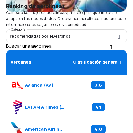
Ranking de aerolíneas
Compara las mejores aerolíneas para elegir la que mejor se
adapte a tus necesidades. Ordenamos aerolíneas nacionales e
internacionales según precio y comodidad.
Categoría
recomendadas por eDestinos
Buscar una aerolínea
Aerolínea
Clasificación general
Avianca
(
AV
)
3.6
LATAM Airlines
(
LA
)
4.1
American Airlines
(
AA
)
4.0