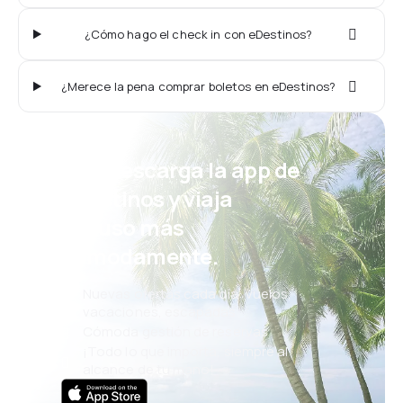
¿Cómo hago el check in con eDestinos?
¿Merece la pena comprar boletos en eDestinos?
¡Eh! Descarga la app de
eDestinos y viaja
incluso más
cómodamente.
Nuevas ofertas cada día: vuelos,
vacaciones, escapadas
Cómoda gestión de reservas
¡Todo lo que importa, siempre al
alcance de tu mano!