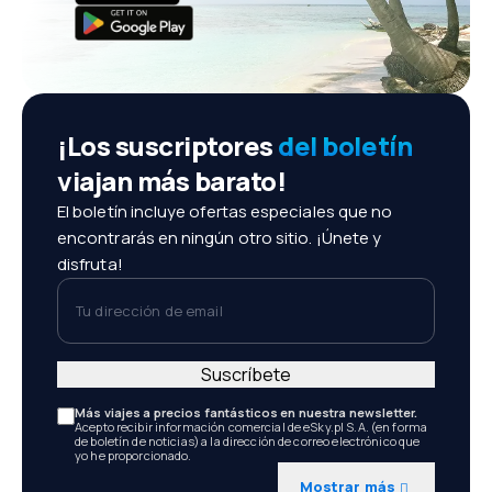
¡Los suscriptores
del boletín
viajan más barato!
El boletín incluye ofertas especiales que no
encontrarás en ningún otro sitio. ¡Únete y
disfruta!
Tu dirección de email
Suscríbete
Más viajes a precios fantásticos en nuestra newsletter.
Acepto recibir información comercial de eSky.pl S.A. (en forma
de boletín de noticias) a la dirección de correo electrónico que
yo he proporcionado.
Mostrar más