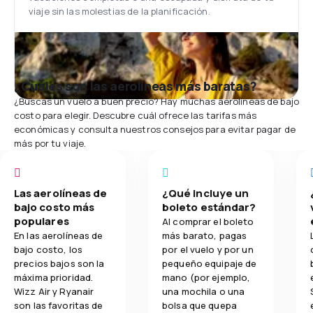
viaje sin las molestias de la planificación.
¿Cuáles son las aerolíneas más baratas?
¿Buscas un vuelo a buen precio? Hay muchas aerolíneas de bajo
costo para elegir. Descubre cuál ofrece las tarifas más
económicas y consulta nuestros consejos para evitar pagar de
más por tu viaje.
Las aerolíneas de
¿Qué incluye un
bajo costo más
boleto estándar?
populares
Al comprar el boleto
En las aerolíneas de
más barato, pagas
bajo costo, los
por el vuelo y por un
precios bajos son la
pequeño equipaje de
máxima prioridad.
mano (por ejemplo,
Wizz Air y Ryanair
una mochila o una
son las favoritas de
bolsa que quepa