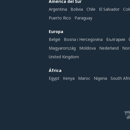
América del Sur
Argentina
Bolivia
Chile
El Salvador
Col
Puerto Rico
Paraguay
Europa
België
Bosna i Hercegovina
България
Magyarország
Moldova
Nederland
Nor
United Kingdom
África
Egypt
Kenya
Maroc
Nigeria
South Afri