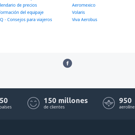
lendario de precios
Aeromexico
formación del equipaje
Volaris
Q - Consejos para viajeros
Viva Aerobus
50
150 millones
950
países
de clientes
aerolín