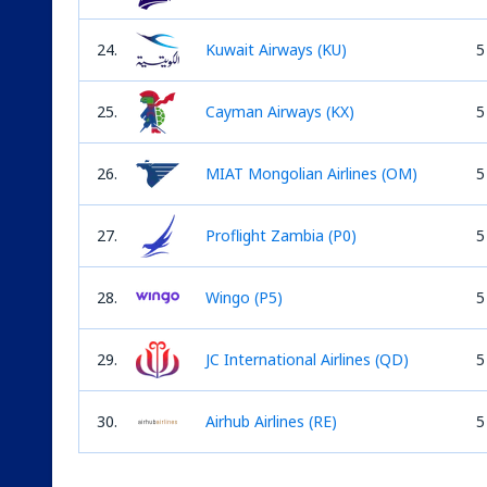
24.
Kuwait Airways (KU)
5
25.
Cayman Airways (KX)
5
26.
MIAT Mongolian Airlines (OM)
5
27.
Proflight Zambia (P0)
5
28.
Wingo (P5)
5
29.
JC International Airlines (QD)
5
30.
Airhub Airlines (RE)
5