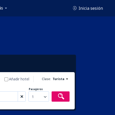
ás
Inicia sesión
Añadir hotel
Clase:
Turista
Pasajeros
1