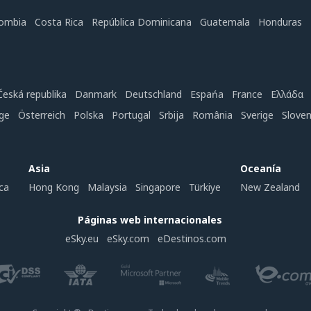
ombia
Costa Rica
República Dominicana
Guatemala
Honduras
Česká republika
Danmark
Deutschland
Espańa
France
Ελλάδα
ge
Österreich
Polska
Portugal
Srbija
România
Sverige
Slove
Asia
Oceanía
ca
Hong Kong
Malaysia
Singapore
Türkiye
New Zealand
Páginas web internacionales
eSky.eu
eSky.com
eDestinos.com