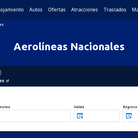
lojamiento
Autos
Ofertas
Atracciones
Traslados
M
es
Aerolíneas Nacionales
es
estino
Salida
Regreso