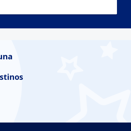
 una
stinos