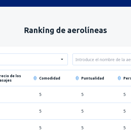
Ranking de aerolíneas
recio de los
Comodidad
Puntualidad
Per
asajes
5
5
5
5
5
5
5
5
5