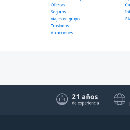
Ofertas
Ca
Seguros
In
Viajes en grupo
FA
Traslados
Atracciones
21 años
de experiencia