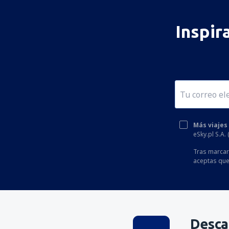
Inspir
Más viajes
eSky.pl S.A.
Tras marcar 
aceptas que
Desca