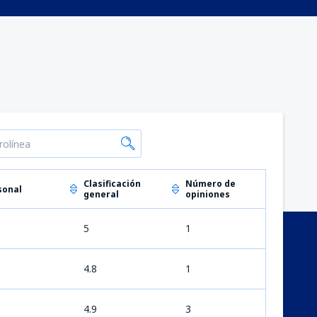
Clasificación
Número de
sonal
general
opiniones
5
1
4.8
1
4.9
3