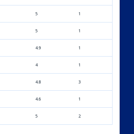
5
1
5
1
4.9
1
4
1
4.8
3
4.6
1
5
2