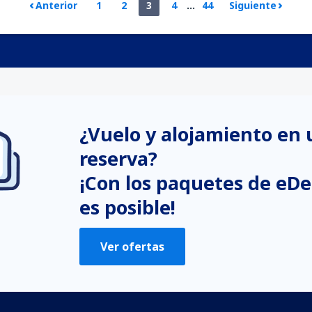
Anterior
1
2
3
4
...
44
Siguiente
¿Vuelo y alojamiento en
reserva?
¡Con los paquetes de eDe
es posible!
Ver ofertas