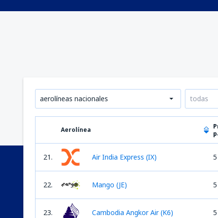
aerolíneas nacionales
todas
P
Aerolínea
p
21.
Air India Express (IX)
5
22.
Mango (JE)
5
23.
Cambodia Angkor Air (K6)
5