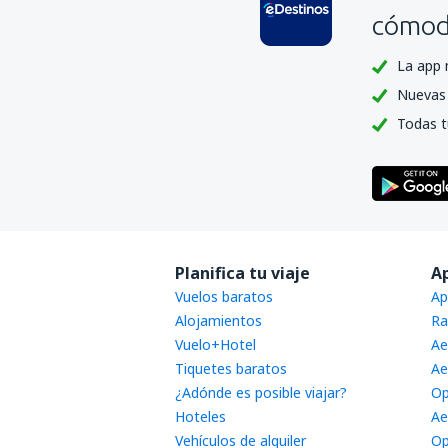
cómoda
La app 
Nuevas 
Todas t
Planifica tu viaje
A
Vuelos baratos
Ap
Alojamientos
Ra
Vuelo+Hotel
Ae
Tiquetes baratos
Ae
¿Adónde es posible viajar?
Op
Hoteles
Ae
Vehículos de alquiler
Op