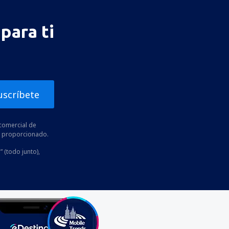
para ti
uscríbete
comercial de
he proporcionado.
” (todo junto),